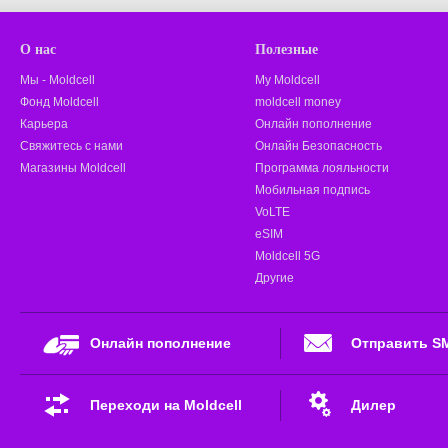
О нас
Полезные
Мы - Moldcell
My Moldcell
Фонд Moldcell
moldcell money
Карьера
Онлайн пополнение
Свяжитесь с нами
Онлайн Безопасность
Магазины Moldcell
Программа лояльности
Мобильная подпись
VoLTE
eSIM
Moldcell 5G
Другие
Онлайн пополнение
Отправить S
Переходи на Moldcell
Дилер