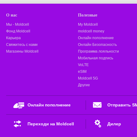
О нас
Полезные
Мы - Moldcell
My Moldcell
Фонд Moldcell
moldcell money
Карьера
Онлайн пополнение
Свяжитесь с нами
Онлайн Безопасность
Магазины Moldcell
Программа лояльности
Мобильная подпись
VoLTE
eSIM
Moldcell 5G
Другие
Онлайн пополнение
Отправить S
Переходи на Moldcell
Дилер