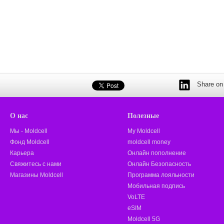
Share on 
О нас
Полезные
Мы - Moldcell
My Moldcell
Фонд Moldcell
moldcell money
Карьера
Онлайн пополнение
Свяжитесь с нами
Онлайн Безопасность
Магазины Moldcell
Программа лояльности
Мобильная подпись
VoLTE
eSIM
Moldcell 5G