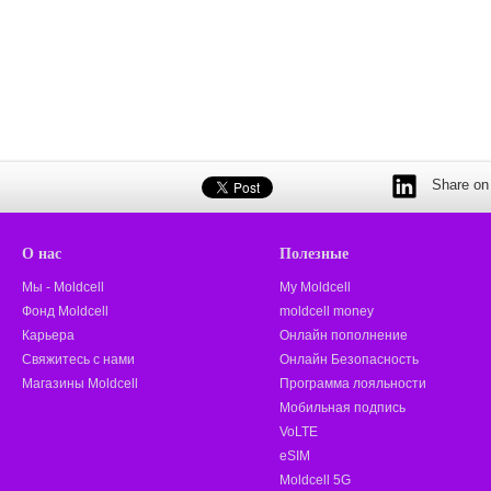
Share on 
О нас
Полезные
Мы - Moldcell
My Moldcell
Фонд Moldcell
moldcell money
Карьера
Онлайн пополнение
Свяжитесь с нами
Онлайн Безопасность
Магазины Moldcell
Программа лояльности
Мобильная подпись
VoLTE
eSIM
Moldcell 5G