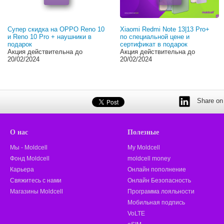
Супер скидка на OPPO Reno 10
Xiaomi Redmi Note 13|13 Pro+
и Reno 10 Pro + наушники в
по специальной цене и
подарок
сертификат в подарок
Акция действительна до
Акция действительна до
20/02/2024
20/02/2024
Share on 
О нас
Полезные
Мы - Moldcell
My Moldcell
Фонд Moldcell
moldcell money
Карьера
Онлайн пополнение
Свяжитесь с нами
Онлайн Безопасность
Магазины Moldcell
Программа лояльности
Мобильная подпись
VoLTE