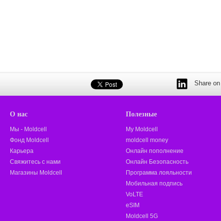
Share on 
О нас
Полезные
Мы - Moldcell
My Moldcell
Фонд Moldcell
moldcell money
Карьера
Онлайн пополнение
Свяжитесь с нами
Онлайн Безопасность
Магазины Moldcell
Программа лояльности
Мобильная подпись
VoLTE
eSIM
Moldcell 5G