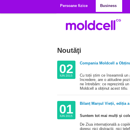
Mergi la conţinutul principal
Persoane fizice
Business
Noutăţi
Compania Moldcell a Obținu
02
Cu toții știm ce înseamnă un a
IUN 2015
încredere, are o atitudine pozi
ne întrebăm: ce reprezintă un
Moldcell a obținut acest titlu.
Bilanț Marșul Vieții, ediția a
01
Suntem tot mai mulți și col
IUN 2015
De Ziua internațională a copiil
doresc nici distracții, nici te