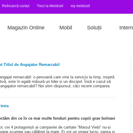
Reîncarcă contul
Treci la Moldcell
my moldcell
Magazin Online
Mobil
Soluții
Intern
t Titlul de Angajator Remarcabil
ngajat remarcabil: o persoană care vine la serviciu la timp, inspiră
tivă, este în egală măsură un lider și un discipol. Însă e cazul să
 angajator remarcabil? Noi știm răspunsul, căci recent compania
 treia
ectăm din ce în ce mai multe fonduri pentru copiii grav bolnavi
or, cei 4 protagoniști ai campaniei de caritate ”Marșul Vieții” nu-și
lefoane scumpe sau călătorii la mare. Ei vor un singur lucru: șansa și