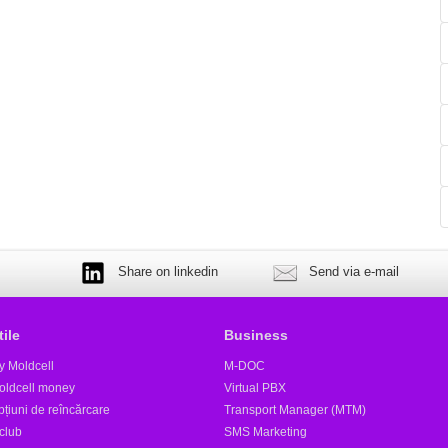
Share on linkedin
Send via e-mail
tile
Business
y Moldcell
M-DOC
oldcell money
Virtual PBX
țiuni de reîncărcare
Transport Manager (MTM)
club
SMS Marketing