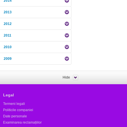
2014
2013
2012
2011
2010
2009
Hide
Legal
Termeni legali
Politicile companiei
Date personale
Examinarea reclamațiilor