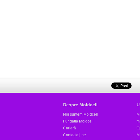
Despre Moldcell
U
Noi suntem Moldcell
M
Fundația Moldcell
m
Carieră
Op
Contactaţi-ne
M