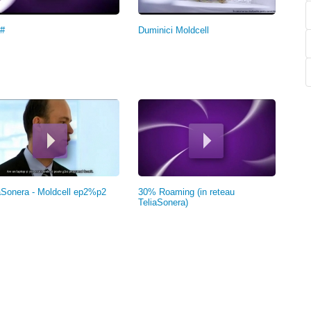
#
Duminici Moldcell
aSonera - Moldcell ep2%p2
30% Roaming (in reteau
TeliaSonera)