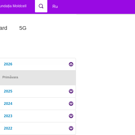
undația Moldcell
Ru
ard
5G
2026
Primăvara
2025
2024
2023
2022