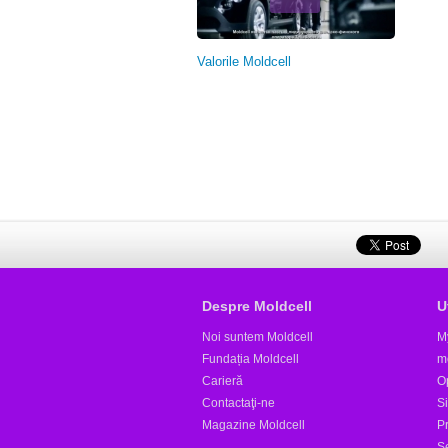
Valorile Moldcell
Despre Moldcell
U
Noi suntem Moldcell
M
Fundația Moldcell
m
Carieră
Op
Contactaţi-ne
S
Magazine Moldcell
Pr
S