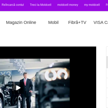
Reîncarcă contul
Treci la Moldcell
moldcell money
my moldcell
F
Magazin Online
Mobil
Fibră+TV
VISA C