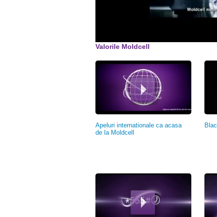
Valorile Moldcell
Pagini
Apeluri internationale ca acasa
Blac
de la Moldcell