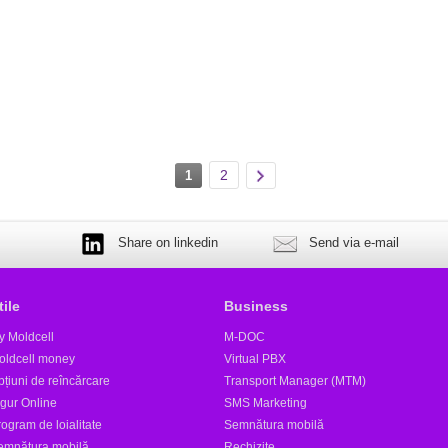
2
1
Share on linkedin
Send via e-mail
tile
Business
y Moldcell
M-DOC
oldcell money
Virtual PBX
țiuni de reîncărcare
Transport Manager (MTM)
igur Online
SMS Marketing
ogram de loialitate
Semnătura mobilă
emnătura mobilă
Rechizite