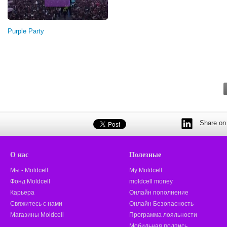
Purple Party
Share on 
О нас
Полезные
Мы - Moldcell
My Moldcell
Фонд Moldcell
moldcell money
Карьера
Онлайн пополнение
Свяжитесь с нами
Онлайн Безопасность
Магазины Moldcell
Программа лояльности
Мобильная подпись