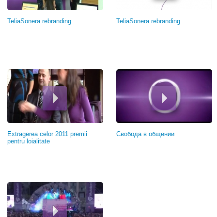
TeliaSonera rebranding
TeliaSonera rebranding
Extragerea celor 2011 premii
Свобода в общении
pentru loialitate