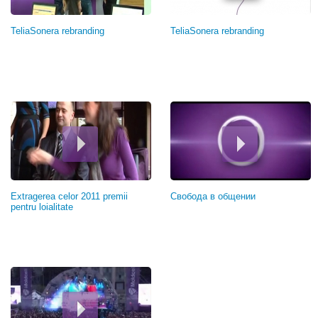
TeliaSonera rebranding
TeliaSonera rebranding
Extragerea celor 2011 premii
Свобода в общении
pentru loialitate