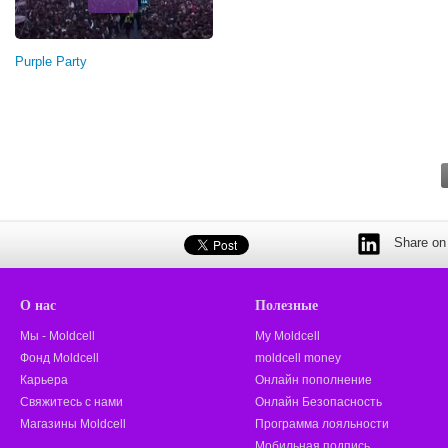
Purple Party
Share on 
О нас
Полезные
Мы - Moldcell
My Moldcell
Фонд Moldcell
moldcell money
Карьера
Онлайн пополнение
Свяжитесь с нами
Онлайн Безопасность
Магазины Moldcell
Программа лояльности
Мобильная подпись