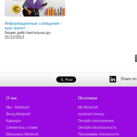
Информационные сообщения -
курс валют
Акция действительна до
31/12/2013
Share on 
О нас
Полезные
Мы - Moldcell
My Moldcell
Фонд Moldcell
moldcell money
Карьера
Онлайн пополнение
Свяжитесь с нами
Онлайн Безопасность
Магазины Moldcell
Программа лояльности