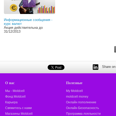
Информационные сообщения -
курс валют
Акция действительна до
31/12/2013
Share on 
О нас
Полезные
Мы - Moldcell
My Moldcell
Фонд Moldcell
moldcell money
Карьера
Онлайн пополнение
Свяжитесь с нами
Онлайн Безопасность
Магазины Moldcell
Программа лояльности