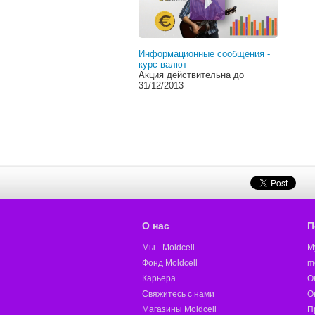
Информационные сообщения -
курс валют
Акция действительна до
31/12/2013
О нас
П
Мы - Moldcell
M
Фонд Moldcell
m
Карьера
О
Свяжитесь с нами
О
Магазины Moldcell
П