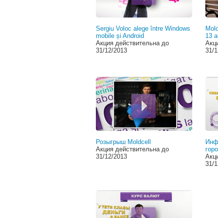
Sergiu Voloc alege între Windows
Mold
mobile și Android
13 a
Акция действительна до
Акц
31/12/2013
31/1
Розыгрыш Moldcell
Инф
Акция действительна до
горо
31/12/2013
Акц
31/1