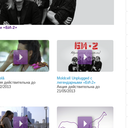
00:00
и «БИ-2»
elă
Moldcell Unplugged с
ия действительна до
легендарными «БИ-2»
2/2013
Акция действительна до
21/05/2013