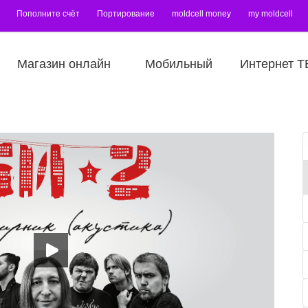
Пополните счёт
Портирование
moldcell money
my moldcell
Магазин онлайн
Мобильный
Интернет Т