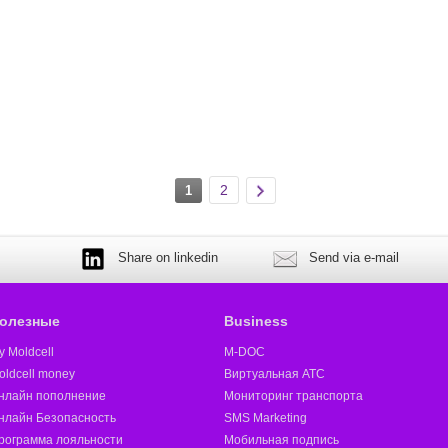
2
1
Share on linkedin
Send via e-mail
олезные
Business
y Moldcell
M-DOC
oldcell money
Виртуальная АТС
нлайн пополнение
Мониторинг транспорта
нлайн Безопасность
SMS Marketing
рограмма лояльности
Мобильная подпись