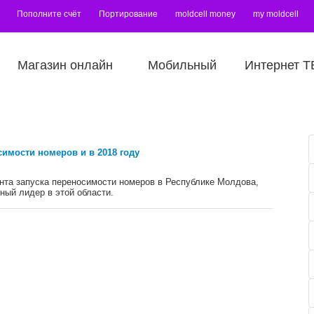
Пополните счёт
Портирование
moldcell money
my moldcell
Магазин онлайн
Мобильный
Интернет Т
симоcти номеров и в 2018 году
ента запуска переносимости номеров в Республике Молдова,
рный лидер в этой области.