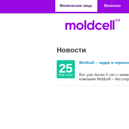
Перейти к основному содержанию
Физические лица
Business
Новости
Moldcell – лидер в перено
25
Вот уже более 5 лет с мом
ЯНВ 2019
компания Moldcell – бесспо