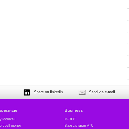
Share on linkedin
Send via e-mail
олезные
Business
y Moldcell
M-DOC
oldcell money
Виртуальная АТС