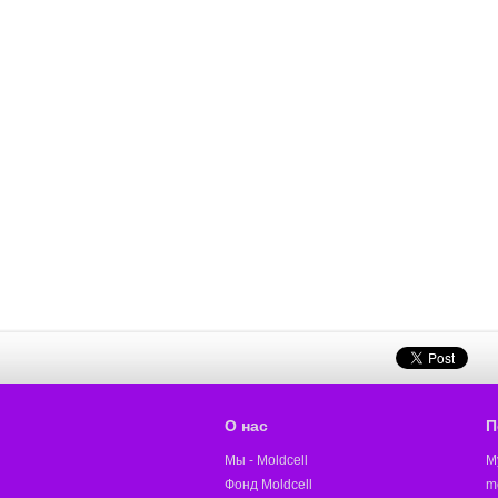
О нас
П
Мы - Moldcell
M
Фонд Moldcell
m