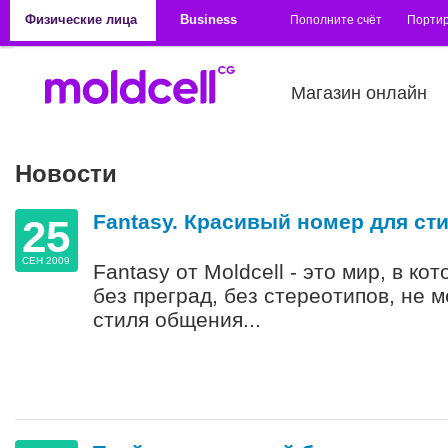
Перейти к основному содержанию
Физические лица
Business
Пополните счёт
Порти
Магазин онлайн
Новости
Fantasy. Красивый номер для ст
25
СЕН 2009
Fantasy от Moldcell - это мир, в к
без преград, без стереотипов, не 
стиля общения...