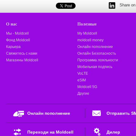
Share on 
О нас
Полезные
Мы - Moldcell
My Moldcell
Фонд Moldcell
moldcell money
Карьера
Онлайн пополнение
Свяжитесь с нами
Онлайн Безопасность
Магазины Moldcell
Программа лояльности
Мобильная подпись
VoLTE
eSIM
Moldcell 5G
Другие
Онлайн пополнение
Отправить S
Переходи на Moldcell
Дилер