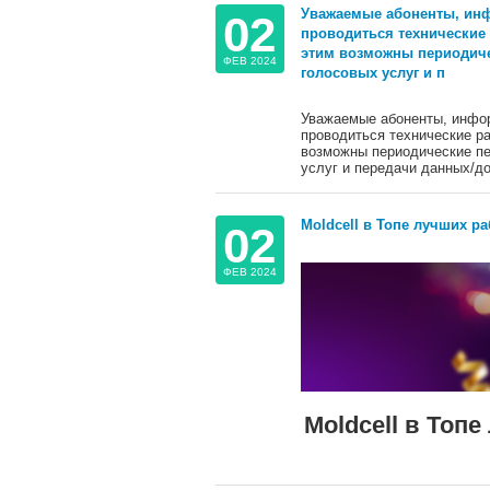
Уважаемые абоненты, инфо
02
проводиться технические 
этим возможны периодичес
ФЕВ 2024
голосовых услуг и п
Уважаемые абоненты, инфор
проводиться технические ра
возможны периодические пер
услуг и передачи данных/до
Moldcell в Топе лучших р
02
ФЕВ 2024
Moldcell в Топ