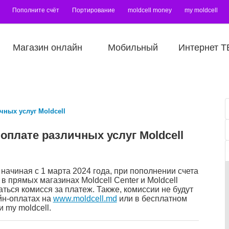
Пополните счёт
Портирование
moldcell money
my moldcell
Магазин онлайн
Мобильный
Интернет Т
чных услуг Moldcell
оплате различных услуг Moldcell
начиная с 1 марта 2024 года, при пополнении счета
l в прямых магазинах Moldcell Center и Moldcell
маться комисся за платеж. Также, комиссии не будут
йн-оплатах на
www.moldcell.md
или в бесплатном
 my moldcell.