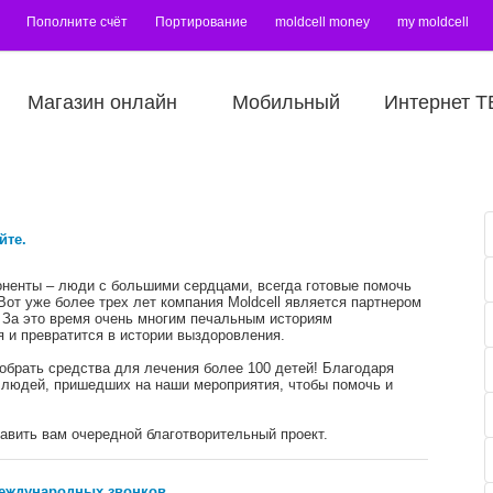
Пополните счёт
Портирование
moldcell money
my moldcell
Магазин онлайн
Мобильный
Интернет Т
йте.
оненты – люди с большими сердцами, всегда готовые помочь
 Вот уже более трех лет компания Moldcell является партнером
 За это время очень многим печальным историям
 и превратится в истории выздоровления.
обрать средства для лечения более 100 детей! Благодаря
людей, пришедших на наши мероприятия, чтобы помочь и
авить вам очередной благотворительный проект.
еждународных звонков