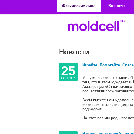
Перейти к основному содержанию
Физические лица
Business
Новости
Играйте. Помогайте. Спаса
25
Мы уже знаем, что наши аб
НОЯ 2015
тем, кто в этом нуждается.
Ассоциации «Спаси жизнь».
посчастливилось закончится
Всем вместе нам удалось с
всем вам, тысячам щедрых 
подбодрить.
На этот раз мы рады предст
Изменения условий для м