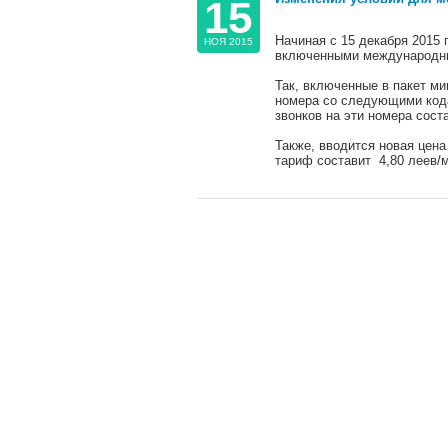
15
Начиная с 15 декабря 2015 г
НОЯ 2015
включенными международны
Так, включенные в пакет ми
номера со следующими кодами
звонков на эти номера соста
Также, вводится новая цен
тариф составит 4,80 леев/м