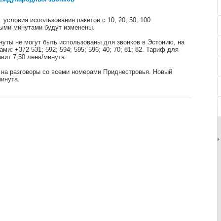
. условия использования пакетов с 10, 20, 50, 100
ми минутами будут изменены.
нуты не могут быть использованы для звонков в Эстонию, на
: +372 531; 592; 594; 595; 596; 40; 70; 81; 82. Тариф для
вит 7,50 леев/минута.
а на разговоры со всеми номерами Приднестровья. Новый
инута.