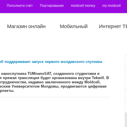
Пополните счёт
Портирование
moldcell money
my moldcell
Магазин онлайн
Мобильный
Интернет Т
ell поддерживает запуск первого молдавского спутника
к наноспутника TUMnanoSAT, созданного студентами и
 прямая трансляция будет организована внутри Tekwill. В
отрудничестве, недавно заключенного между Moldcell,
ческим Университетом Молдовы, продвигаются цифровая
роекты.