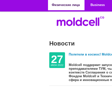
Перейти к основному содержанию
Физические лица
Business
Новости
Полетели в космос! Moldc
27
Moldcell поддержит запус
ИЮН 2022
преподавателями ТУМ, чья
контексте Соглашения о с
Фондом Moldcell и Техни
сфера и инновационные п