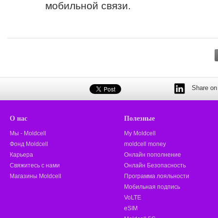
мобильной связи.
Share on 
О нас
Полезные
Мы - Moldcell
My Moldcell
Фонд Moldcell
moldcell money
Карьера
Онлайн пополнение
Свяжитесь с нами
Онлайн Безопасность
Магазины Moldcell
Программа лояльности
Мобильная подпись
VoLTE
eSIM