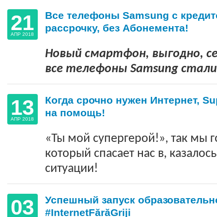
Все телефоны Samsung с кредит
21
рассрочку, без Абонемента!
АПР 2018
Новый смартфон, выгодно, с
все телефоны
Samsung
стали
Когда срочно нужен Интернет, Su
13
на помощь!
АПР 2018
«Ты мой супергерой!», так мы г
который спасает нас в, казалос
ситуации!
Успешный запуск образовательн
03
#InternetFărăGriji