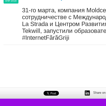
АПР 2018
31-
го марта, ко
мпания Moldcel
сотрудничестве с Междунар
La Strada и Центром Развития
Tekwill, запустили
образоват
#
I
nternetFărăGriji
Share on 