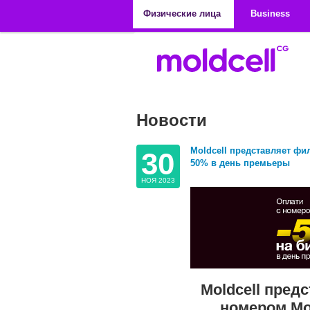
Перейти к основному содержанию
Физические лица
Business
Новости
Moldcell представляет фи
30
50% в день премьеры
НОЯ 2023
Moldcell пред
номером Mol