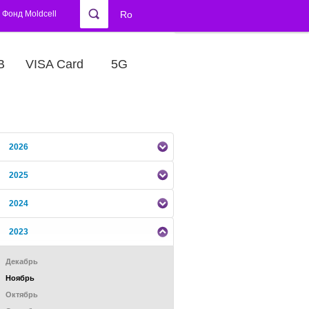
Фонд Moldcell
Ro
В
VISA Card
5G
2026
2025
2024
2023
Декабрь
Ноябрь
Октябрь