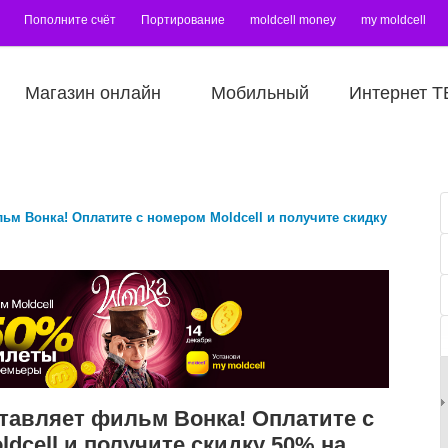
Пополните счёт
Портирование
moldcell money
my moldcell
Магазин онлайн
Мобильный
Интернет Т
льм Вонка! Оплатите с номером Moldcell и получите скидку
ставляет фильм Вонка! Оплатите с
dcell и получите скидку 50% на