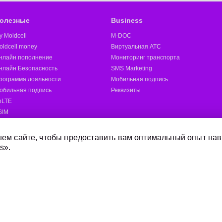
олезные
Business
y Moldcell
M-DOC
oldcell money
Виртуальная АТС
нлайн пополнение
Мониторинг транспорта
нлайн Безопасность
SMS Marketing
рограмма лояльности
Мобильная подпись
обильная подпись
Реквизиты
oLTE
SIM
oldcell 5G
ругие
ем сайте, чтобы предоставить вам оптимальный опыт нав
s».
Отправить SMS
Магазины Moldcell
Дилер
Онлайн-магазин