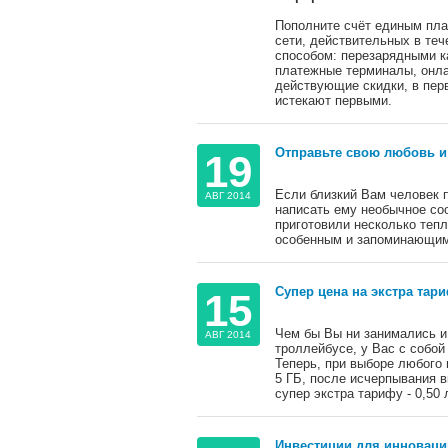
Пополните счёт единым плат
сети, действительных в те
способом: перезарядными к
платежные терминалы, онлай
действующие скидки, в пер
истекают первыми.
Отправьте свою любовь и
19
Если близкий Вам человек п
АВГ 2014
написать ему необычное со
приготовили несколько теп
особенным и запоминающим
Супер цена на экстра тар
15
Чем бы Вы ни занимались и 
АВГ 2014
троллейбусе, у Вас с собой 
Теперь, при выборе любого 
5 ГБ, после исчерпывания 
супер экстра тарифу - 0,50 
Инвестиции для инновации