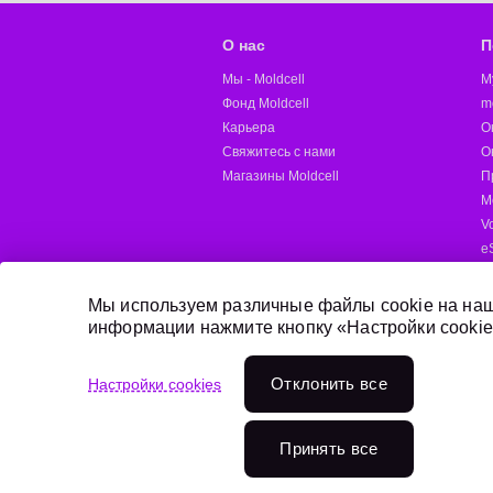
О нас
П
Мы - Moldcell
M
Фонд Moldcell
m
Карьера
О
Свяжитесь с нами
О
Магазины Moldcell
П
М
V
e
M
Д
Мы используем различные файлы cookie на наш
информации нажмите кнопку «Настройки cookie
Онлайн пополнение
Отклонить всe
Настройки cookies
Переходи на Moldcell
Принять все