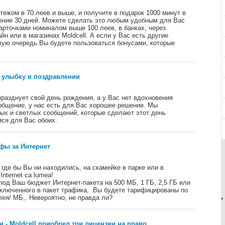
ежом в 70 леев и выше, и получите в подарок 1000 минут в
чение 30 дней. Можете сделать это любым удобным для Вас
арточками номиналом выше 100 леев, в банках, через
н или в магазинах Moldcell. А если у Вас есть другие
вую очередь Вы будете пользоваться бонусами, которые
 улыбку в поздравлении
разднует свой день рождения, а у Вас нет вдохновения
общение, у нас есть для Вас хорошее решение. Мы
лых и светлых сообщений, которые сделают этот день
ся для Вас обоих.
ифы за Интернет
где бы Вы ни находились, на скамейке в парке или в
Internet ca lumea!
под Ваш бюджет Интернет-пакета на 500 МБ, 1 ГБ, 2,5 ГБ или
включенного в пакет трафика, Вы будете тарифицированы по
лея/ МБ,. Невероятно, не правда ли?
 - Moldcell приобрел три лицензии на право