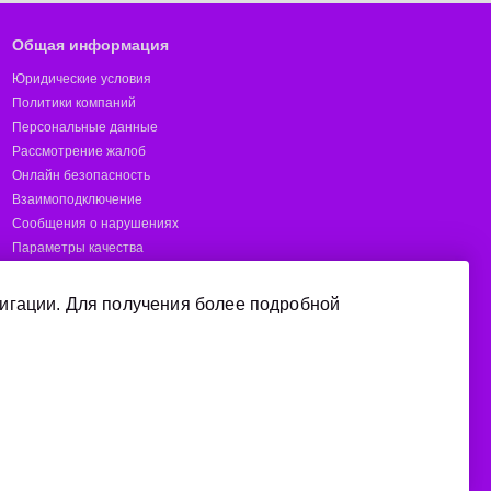
Общая информация
Юридические условия
Политики компаний
Персональные данные
Рассмотрение жалоб
Онлайн безопасность
Взаимоподключение
Сообщения о нарушениях
Параметры качества
Предотвращение мошенничества
Отчёты
игации. Для получения более подробной
Короткие номера
Покрытие
Manage cookie consent