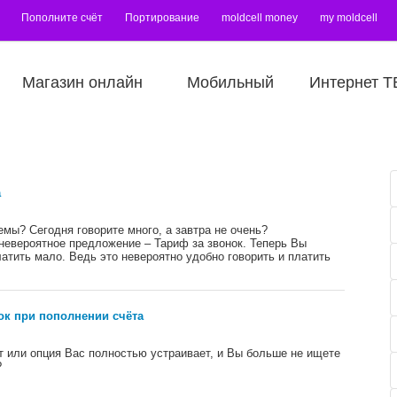
Пополните счёт
Портирование
moldcell money
my moldcell
Магазин онлайн
Мобильный
Интернет Т
ă
мы? Сегодня говорите много, а завтра не очень?
невероятное предложение – Тариф за звонок. Теперь Вы
латить мало. Ведь это невероятно удобно говорить и платить
рок при пополнении счёта
т или опция Вас полностью устраивает, и Вы больше не ищете
?