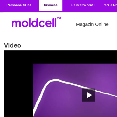
Mergi la conţinutul principal
Persoane fizice
Business
Reîncarcă contul
Treci la Mo
Magazin Online
Video