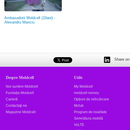
Ambasadorii Moldcell (10ani) -
Alexandru Manciu
Share on 
Despre Moldcell
Utile
Noi suntem Moldcell
My Moldcell
Fundația Moldcell
moldcell money
Carieră
Opțiuni de reîncărcare
Contactaţi-ne
Mclub
Magazine Moldcell
Program de loialitate
Semnătura mobilă
VoLTE