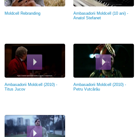
Moldcell Rebranding
Ambasadorii Moldcell (10 ani) -
Anatol Stefanet
Ambasadorii Moldcell (2010) -
Ambasadorii Moldcell (2010) -
Titus Jucov
Petru Vutcărău