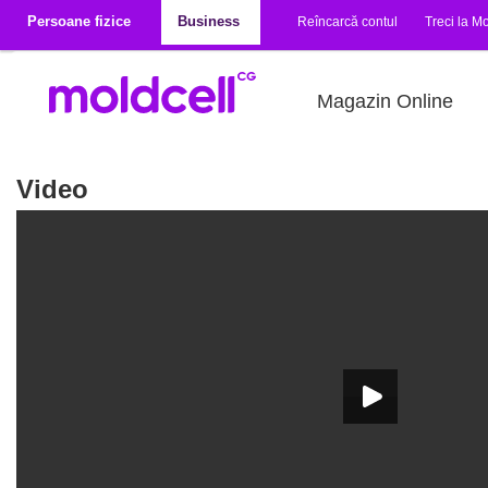
Mergi la conţinutul principal
Persoane fizice
Business
Reîncarcă contul
Treci la Mo
Magazin Online
Video