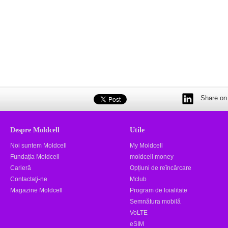
Share on 
Despre Moldcell
Utile
Noi suntem Moldcell
My Moldcell
Fundația Moldcell
moldcell money
Carieră
Opțiuni de reîncărcare
Contactaţi-ne
Mclub
Magazine Moldcell
Program de loialitate
Semnătura mobilă
VoLTE
eSIM