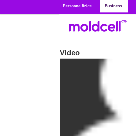
Mergi la conţinutul principal
Persoane fizice
Business
Video