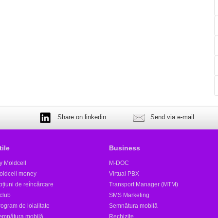
Share on linkedin
Send via e-mail
tile
Business
y Moldcell
M-DOC
oldcell money
Virtual PBX
țiuni de reîncărcare
Transport Manager (MTM)
club
SMS Marketing
ogram de loialitate
Semnătura mobilă
emnătura mobilă
Rechizite