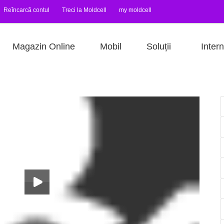
Reîncarcă contul
Treci la Moldcell
my moldcell
Magazin Online
Mobil
Soluții
Intern