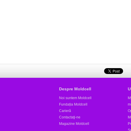
Despre Moldcell
U
Noi suntem Moldcell
M
Fundația Moldcell
m
Carieră
Op
Contactaţi-ne
M
Magazine Moldcell
Pr
S