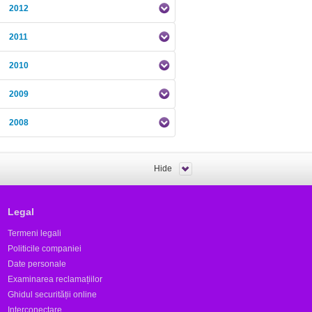
2012
2011
2010
2009
2008
Hide
Legal
Termeni legali
Politicile companiei
Date personale
Examinarea reclamațiilor
Ghidul securității online
Interconectare