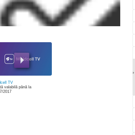
00:00
cell TV
tă valabilă până la
7/2017