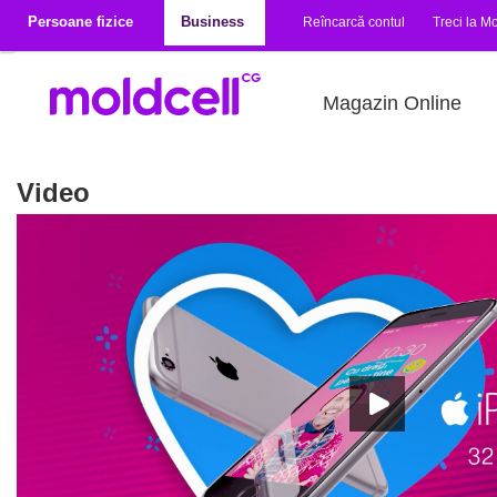
Mergi la conţinutul principal
Persoane fizice
Business
Reîncarcă contul
Treci la Mo
Magazin Online
Video