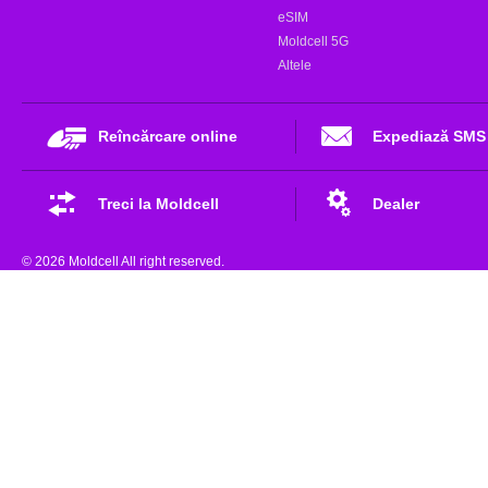
eSIM
Moldcell 5G
Altele
Reîncărcare online
Expediază SMS
Treci la Moldcell
Dealer
© 2026 Moldcell All right reserved.