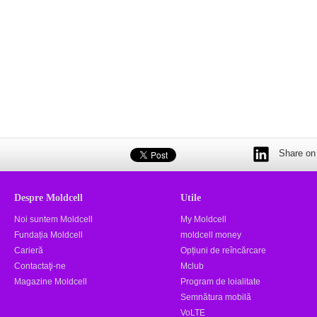
Share on 
Despre Moldcell
Utile
Noi suntem Moldcell
My Moldcell
Fundația Moldcell
moldcell money
Carieră
Opțiuni de reîncărcare
Contactaţi-ne
Mclub
Magazine Moldcell
Program de loialitate
Semnătura mobilă
VoLTE