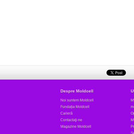
Despre Moldcell
U
Noi suntem Moldcell
M
Fundația Moldcell
m
Carieră
Op
Contactaţi-ne
M
Magazine Moldcell
Pr
S