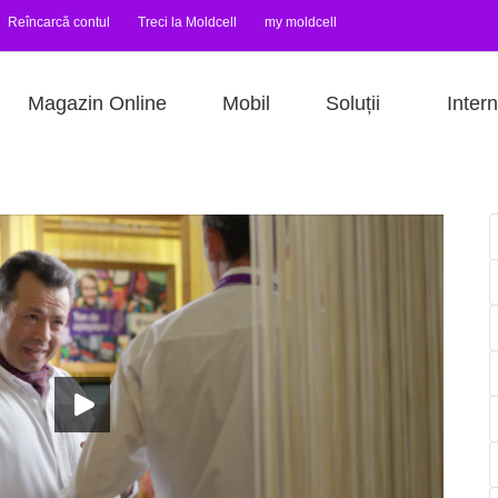
Reîncarcă contul
Treci la Moldcell
my moldcell
Magazin Online
Mobil
Soluții
Intern