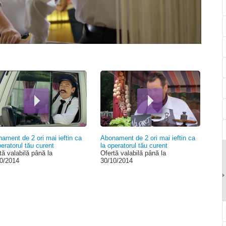
00:00
ament de 2 ori mai ieftin ca
Abonament de 2 ori mai ieftin ca
peratorul tău curent
la operatorul tău curent
tă valabilă până la
Ofertă valabilă până la
0/2014
30/10/2014