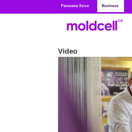
Mergi la conţinutul principal
Persoane fizice
Business
Video