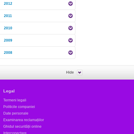
2012
2011
2010
2009
2008
Hide
Legal
Termeni legali
Politicile companiei
Date personale
Examinarea reclamațiilor
Ghidul securității online
Interconectare