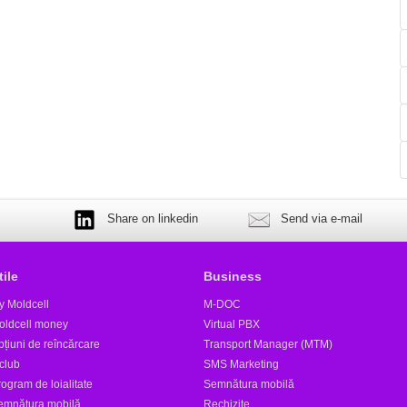
Share on linkedin
Send via e-mail
tile
Business
y Moldcell
M-DOC
oldcell money
Virtual PBX
țiuni de reîncărcare
Transport Manager (MTM)
club
SMS Marketing
ogram de loialitate
Semnătura mobilă
emnătura mobilă
Rechizite