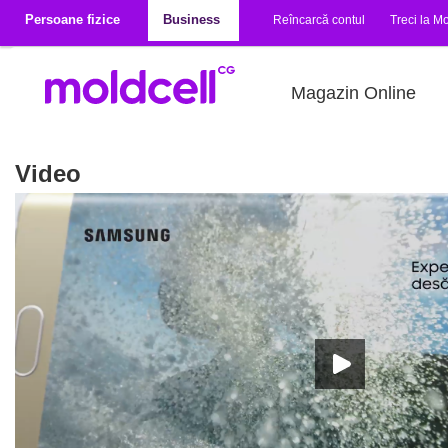
Mergi la conţinutul principal
Persoane fizice
Business
Reîncarcă contul
Treci la Mo
Magazin Online
Video