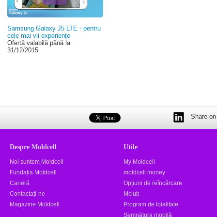
Samsung Galaxy J5 LTE - pentru
cele mai vii experiențe
Ofertă valabilă până la
31/12/2015
Share on 
Despre Moldcell
Utile
Noi suntem Moldcell
My Moldcell
Fundația Moldcell
moldcell money
Carieră
Opțiuni de reîncărcare
Contactaţi-ne
Mclub
Magazine Moldcell
Program de loialitate
Semnătura mobilă