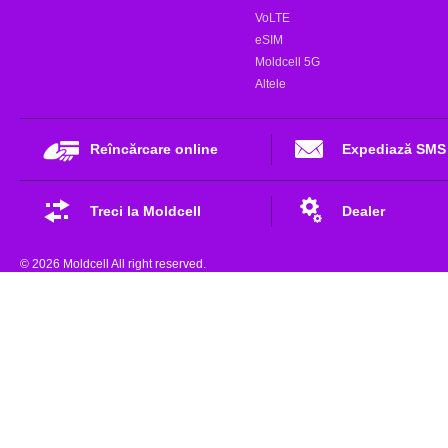
VoLTE
eSIM
Moldcell 5G
Altele
Reîncărcare online
Expediază SMS
Treci la Moldcell
Dealer
© 2026 Moldcell All right reserved.