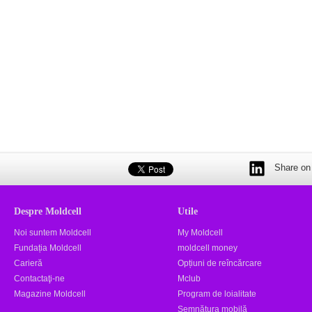
Share on 
Despre Moldcell
Utile
Noi suntem Moldcell
My Moldcell
Fundația Moldcell
moldcell money
Carieră
Opțiuni de reîncărcare
Contactaţi-ne
Mclub
Magazine Moldcell
Program de loialitate
Semnătura mobilă