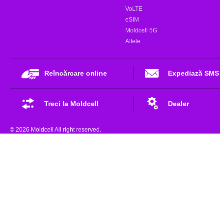
VoLTE
eSIM
Moldcell 5G
Altele
Reîncărcare online
Expediază SMS
Treci la Moldcell
Dealer
© 2026 Moldcell All right reserved.