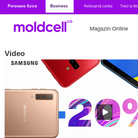
Mergi la conţinutul principal
Persoane fizice
Business
Reîncarcă contul
Treci la Mo
Magazin Online
Video