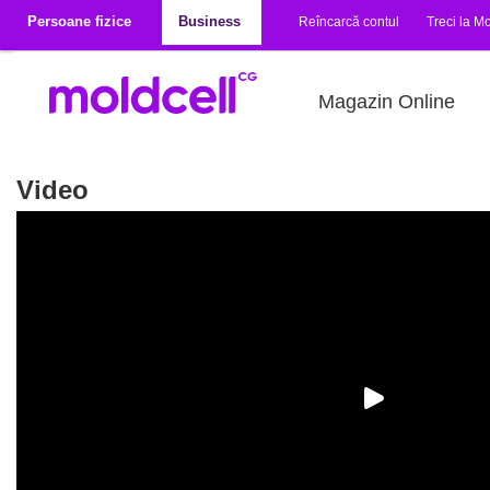
Mergi la conţinutul principal
Persoane fizice
Business
Reîncarcă contul
Treci la Mo
Magazin Online
Video