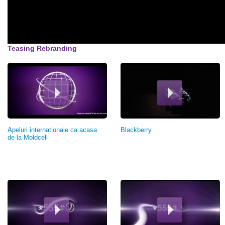
Teasing Rebranding
Pagini
Apeluri internationale ca acasa
Blackberry
de la Moldcell