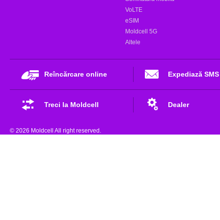
VoLTE
eSIM
Moldcell 5G
Altele
Reîncărcare online
Expediază SMS
Treci la Moldcell
Dealer
© 2026 Moldcell All right reserved.