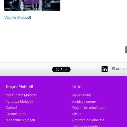
Valorile Moldcell
Share on 
Despre Moldcell
Utile
Noi suntem Moldcell
My Moldcell
Fundația Moldcell
moldcell money
Carieră
Opțiuni de reîncărcare
Contactaţi-ne
Mclub
Magazine Moldcell
Program de loialitate
Semnătura mobilă