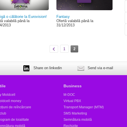
igă o călătorie la Eurovision!
Fantasy
tă valabilă până la
Ofertă valabilă până la
4/2013
31/12/2013
1
2
Share on linkedin
Send via e-mail
tile
Business
y Moldcell
M-DOC
oldcell money
Virtual PBX
țiuni de reîncărcare
Transport Manager (MTM)
club
SMS Marketing
ogram de loialitate
Semnătura mobilă
emnătura mobilă
Rechizite