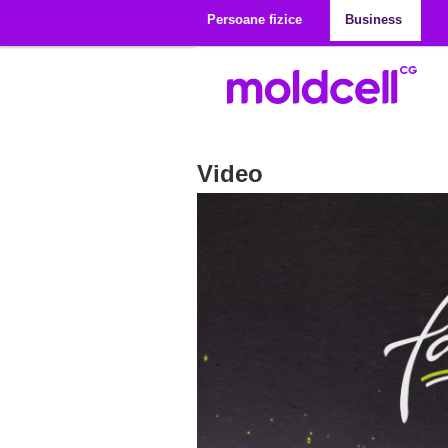
Mergi la conţinutul principal
Persoane fizice
Business
Video