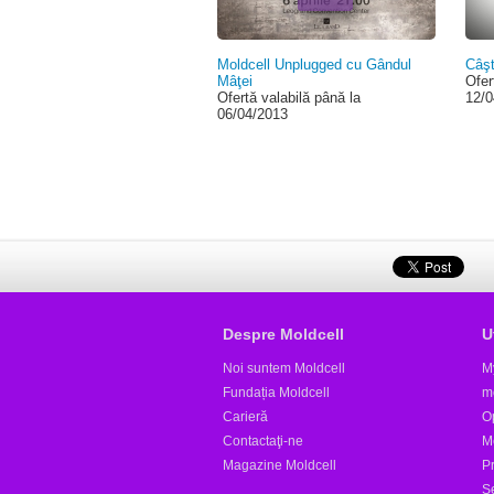
Moldcell Unplugged cu Gândul
Câşt
Mâţei
Ofer
Ofertă valabilă până la
12/0
06/04/2013
Despre Moldcell
U
Noi suntem Moldcell
M
Fundația Moldcell
m
Carieră
Op
Contactaţi-ne
M
Magazine Moldcell
Pr
S