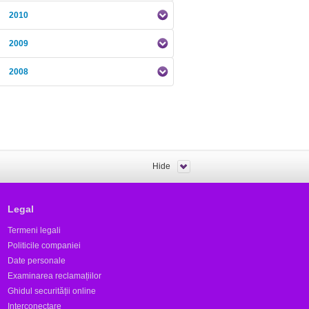
2010
2009
2008
Hide
Legal
Termeni legali
Politicile companiei
Date personale
Examinarea reclamațiilor
Ghidul securității online
Interconectare