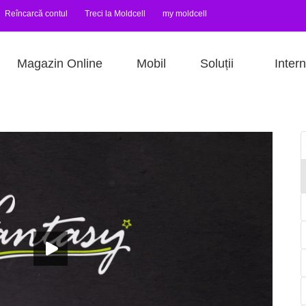
Reîncarcă contul
Treci la Moldcell
my moldcell
Magazin Online
Mobil
Soluții
Intern