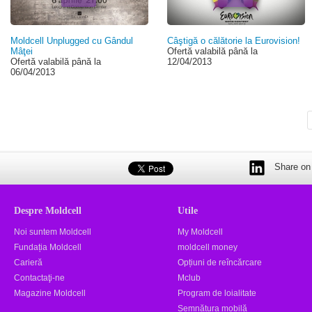
Moldcell Unplugged cu Gândul
Câştigă o călătorie la Eurovision!
Mâţei
Ofertă valabilă până la
Ofertă valabilă până la
12/04/2013
06/04/2013
Share on 
Despre Moldcell
Utile
Noi suntem Moldcell
My Moldcell
Fundația Moldcell
moldcell money
Carieră
Opțiuni de reîncărcare
Contactaţi-ne
Mclub
Magazine Moldcell
Program de loialitate
Semnătura mobilă