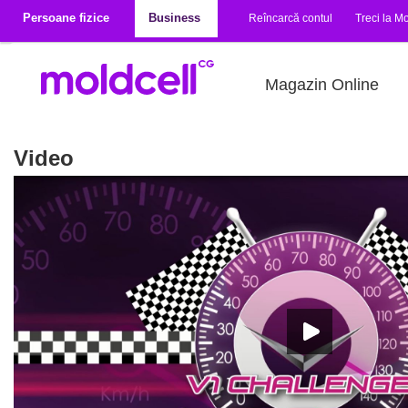
Mergi la conţinutul principal
Persoane fizice
Business
Reîncarcă contul
Treci la Mo
Magazin Online
Video