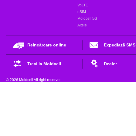
VoLTE
eSIM
Moldcell 5G
Altele
Reîncărcare online
Expediază SMS
Treci la Moldcell
Dealer
© 2026 Moldcell All right reserved.