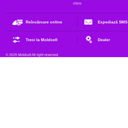
Altele
Reîncărcare online
Expediază SMS
Treci la Moldcell
Dealer
© 2026 Moldcell All right reserved.