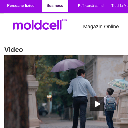
Mergi la conţinutul principal
Persoane fizice
Business
Reîncarcă contul
Treci la Mo
Magazin Online
Video