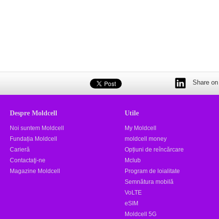
Share on 
Despre Moldcell
Utile
Noi suntem Moldcell
My Moldcell
Fundația Moldcell
moldcell money
Carieră
Opțiuni de reîncărcare
Contactaţi-ne
Mclub
Magazine Moldcell
Program de loialitate
Semnătura mobilă
VoLTE
eSIM
Moldcell 5G