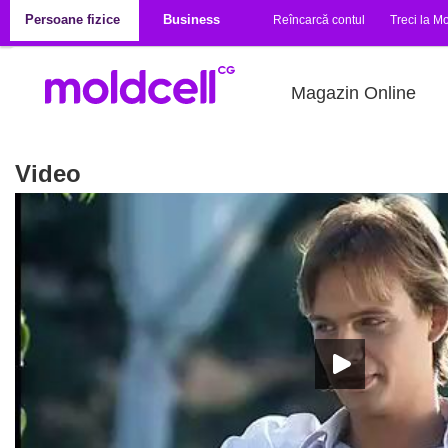
Mergi la conţinutul principal
Persoane fizice
Business
Reîncarcă contul
Treci la Mo
Magazin Online
Video