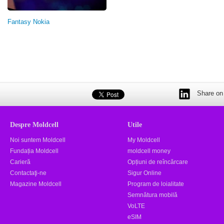
Fantasy Nokia
Share on 
Despre Moldcell
Utile
Noi suntem Moldcell
My Moldcell
Fundația Moldcell
moldcell money
Carieră
Opțiuni de reîncărcare
Contactaţi-ne
Sigur Online
Magazine Moldcell
Program de loialitate
Semnătura mobilă
VoLTE
eSIM