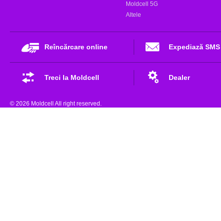
Moldcell 5G
Altele
Reîncărcare online
Expediază SMS
Treci la Moldcell
Dealer
© 2026 Moldcell All right reserved.