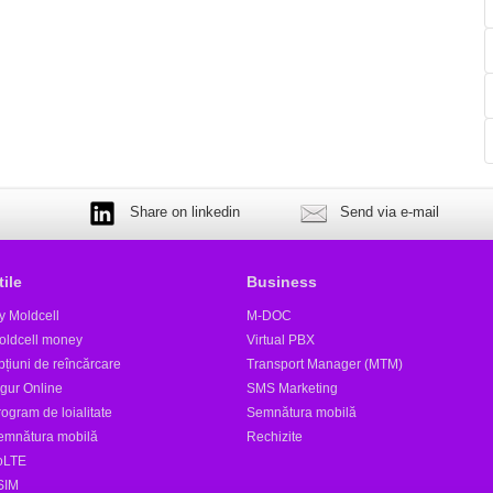
Share on linkedin
Send via e-mail
tile
Business
y Moldcell
M-DOC
oldcell money
Virtual PBX
țiuni de reîncărcare
Transport Manager (MTM)
igur Online
SMS Marketing
ogram de loialitate
Semnătura mobilă
emnătura mobilă
Rechizite
oLTE
SIM