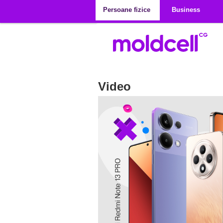
Mergi la conţinutul principal
Persoane fizice
Business
Video