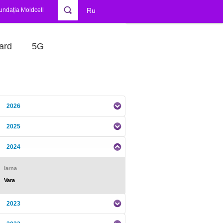
undația Moldcell
Ru
ard
5G
2026
2025
2024
Iarna
Vara
2023