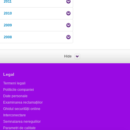
2011
2010
2009
2008
Hide
Legal
Termeni legali
Politicile companiei
Date personale
Examinarea reclamațiilor
Ghidul securității online
Interconectare
Semnalarea neregulilor
Parametri de calitate