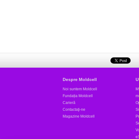
Despre Moldcell
U
Noi suntem Moldcell
M
Fundația Moldcell
m
Carieră
Op
Contactaţi-ne
S
Magazine Moldcell
Pr
S
V
e