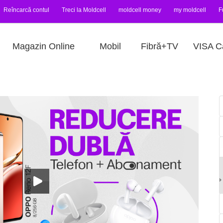
Reîncarcă contul
Treci la Moldcell
moldcell money
my moldcell
F
Magazin Online
Mobil
Fibră+TV
VISA C