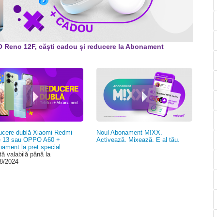
00:00
Reno 12F, căști cadou și reducere la Abonament
cere dublă Xiaomi Redmi
Noul Abonament M!XX.
e 13 sau OPPO A60 +
Activează. Mixează. E al tău.
ament la preț special
tă valabilă până la
8/2024