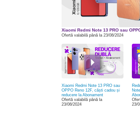
00:00
Xiaomi Redmi Note 13 PRO sau OPPO 
Ofertă valabilă până la 23/08/2024
Xiaomi Redmi Note 13 PRO sau
Redu
OPPO Reno 12F, căști cadou și
Not
reducere la Abonament
Abon
Ofertă valabilă până la
Ofer
23/08/2024
23/0