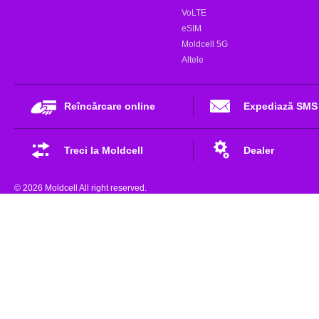
VoLTE
eSIM
Moldcell 5G
Altele
Reîncărcare online
Expediază SMS
Treci la Moldcell
Dealer
© 2026 Moldcell All right reserved.