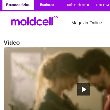
Mergi la conţinutul principal
Persoane fizice
Business
Reîncarcă contul
Treci la Mo
Magazin Online
Video