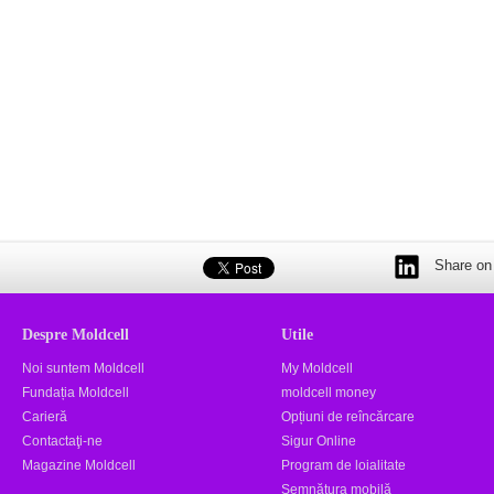
Share on 
Despre Moldcell
Utile
Noi suntem Moldcell
My Moldcell
Fundația Moldcell
moldcell money
Carieră
Opțiuni de reîncărcare
Contactaţi-ne
Sigur Online
Magazine Moldcell
Program de loialitate
Semnătura mobilă