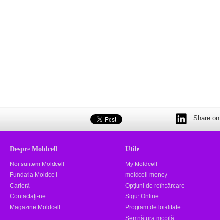
Share on 
Despre Moldcell
Utile
Noi suntem Moldcell
My Moldcell
Fundația Moldcell
moldcell money
Carieră
Opțiuni de reîncărcare
Contactaţi-ne
Sigur Online
Magazine Moldcell
Program de loialitate
Semnătura mobilă