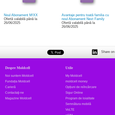
Noul Abonament M!XX
Avantaje pentru toată familia cu
Ofertă valabilă până la
noul Abonament Next Family
26/06/2025
Ofertă valabilă până la
26/06/2025
Share on 
Despre Moldcell
Utile
Noi suntem Moldcell
My Moldcell
Fundația Moldcell
moldcell money
Carieră
Opțiuni de reîncărcare
Contactaţi-ne
Sigur Online
Magazine Moldcell
Program de loialitate
Semnătura mobilă
VoLTE