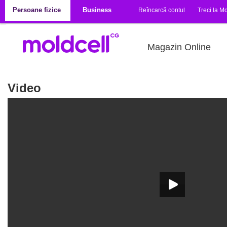
Mergi la conţinutul principal
Persoane fizice
Business
Reîncarcă contul
Treci la Mo
Magazin Online
Video