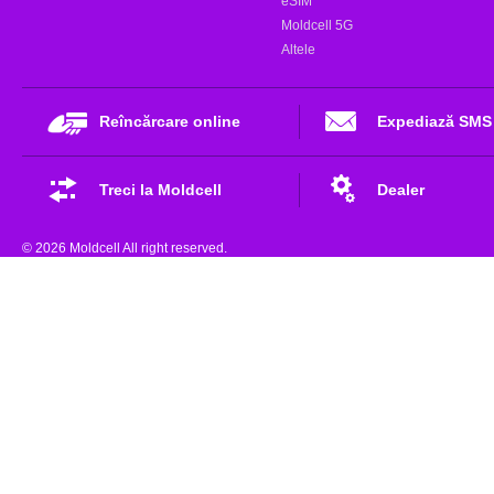
eSIM
Moldcell 5G
Altele
Reîncărcare online
Expediază SMS
Treci la Moldcell
Dealer
© 2026 Moldcell All right reserved.