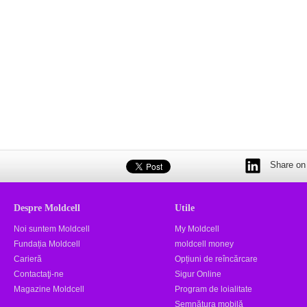
Share on 
Despre Moldcell
Utile
Noi suntem Moldcell
My Moldcell
Fundația Moldcell
moldcell money
Carieră
Opțiuni de reîncărcare
Contactaţi-ne
Sigur Online
Magazine Moldcell
Program de loialitate
Semnătura mobilă