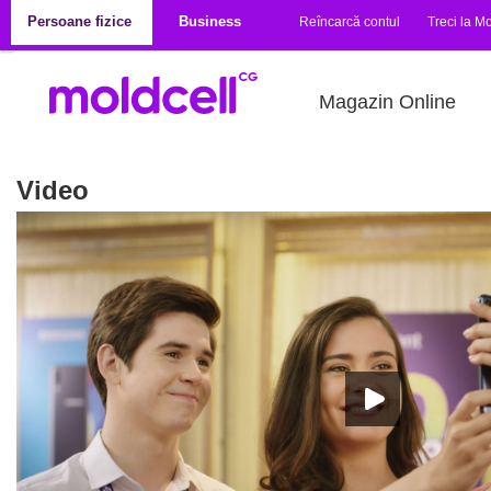
Mergi la conţinutul principal
Persoane fizice
Business
Reîncarcă contul
Treci la Mo
Magazin Online
Video