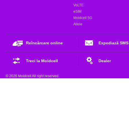
VoLTE
eSIM
Moldcell 5G
Altele
Reîncărcare online
Expediază SMS
Treci la Moldcell
Dealer
© 2026 Moldcell All right reserved.