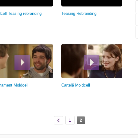
cell Teasing rebranding
Teasing Rebranding
ament Moldcell
Cartelă Moldcell
1
2