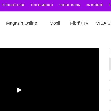
Reîncarcă contul
Treci la Moldcell
moldcell money
my moldcell
F
Magazin Online
Mobil
Fibră+TV
VISA C