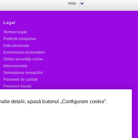
Hide
Legal
Termeni legali
Politicile companiei
Date personale
Examinarea reclamațiilor
Ghidul securității online
Interconectare
Semnalarea neregulilor
Parametri de calitate
Prevenire fraudă
Rapoarte
multe detalii, apasă butonul „Configurare cookie”.
Numere scurte
Acoperire