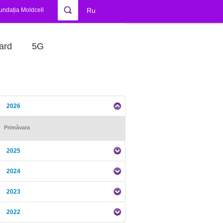
undația Moldcell
Ru
ard
5G
2026
Primăvara
2025
2024
2023
2022