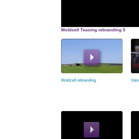
Moldcell Teasing rebranding 5
Pagini
Moldcell rebranding
Valo