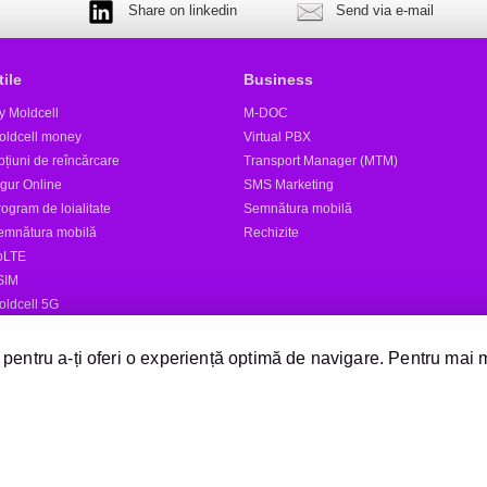
Share on linkedin
Send via e-mail
tile
Business
y Moldcell
M-DOC
oldcell money
Virtual PBX
țiuni de reîncărcare
Transport Manager (MTM)
igur Online
SMS Marketing
ogram de loialitate
Semnătura mobilă
emnătura mobilă
Rechizite
oLTE
SIM
oldcell 5G
tele
 pentru a-ți oferi o experiență optimă de navigare. Pentru mai 
Expediază SMS
Magazine Moldcell
Dealer
Magazin online