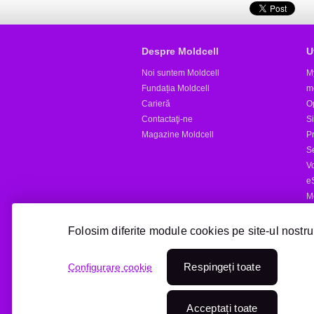
Despre Moldcell
U
Noi suntem Moldcell
M
Fundația Moldcell
m
Carieră
Op
Contactaţi-ne
S
Magazine Moldcell
Pr
S
V
e
M
Al
Folosim diferite module cookies pe site-ul nostru
Reîncărcare online
Respingeți toate
Configurare cookie
Treci la Moldcell
Acceptați toate