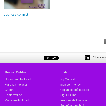
Business complet
Share on 
Despre Moldcell
Utile
Noi suntem Moldcell
My Moldcell
Fundația Moldcell
moldcell money
Carieră
Opțiuni de reîncărcare
Contactaţi-ne
Sigur Online
Magazine Moldcell
Program de loialitate
Semnătura mobilă