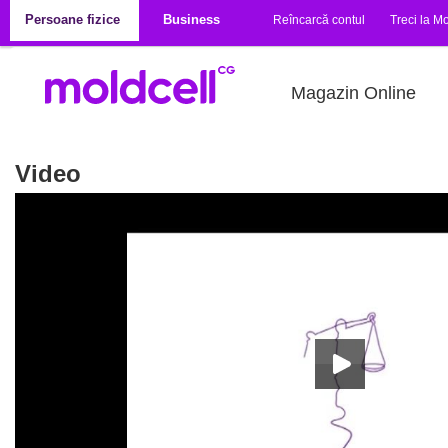
Mergi la conţinutul principal
Persoane fizice
Business
Reîncarcă contul
Treci la Mo
Magazin Online
Video