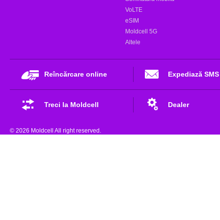
VoLTE
eSIM
Moldcell 5G
Altele
Reîncărcare online
Expediază SMS
Treci la Moldcell
Dealer
© 2026 Moldcell All right reserved.