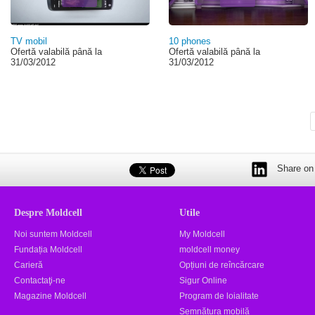
TV mobil
10 phones
Ofertă valabilă până la
Ofertă valabilă până la
31/03/2012
31/03/2012
Share on 
Despre Moldcell
Utile
Noi suntem Moldcell
My Moldcell
Fundația Moldcell
moldcell money
Carieră
Opțiuni de reîncărcare
Contactaţi-ne
Sigur Online
Magazine Moldcell
Program de loialitate
Semnătura mobilă