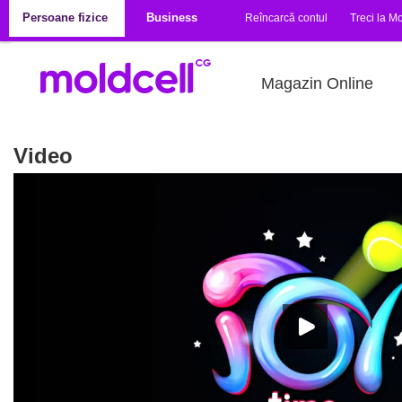
Mergi la conţinutul principal
Persoane fizice
Business
Reîncarcă contul
Treci la Mo
Magazin Online
Video