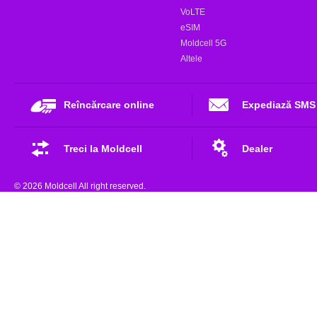
VoLTE
eSIM
Moldcell 5G
Altele
Reîncărcare online
Expediază SMS
Treci la Moldcell
Dealer
© 2026 Moldcell All right reserved.