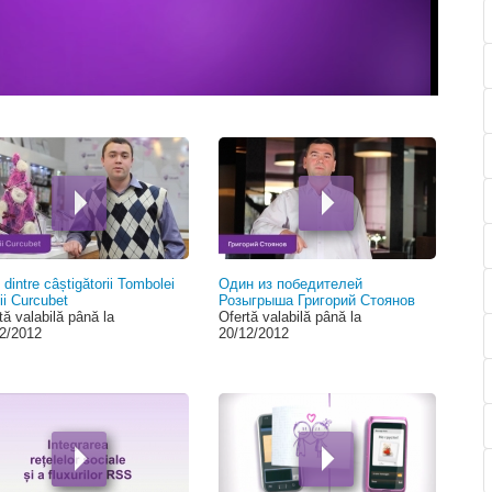
 dintre câștigătorii Tombolei
Один из победителей
lii Curcubet
Розыгрыша Григорий Стоянов
tă valabilă până la
Ofertă valabilă până la
2/2012
20/12/2012