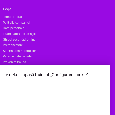
Legal
Termeni legali
Politicile companiei
Date personale
Examinarea reclamațiilor
Ghidul securității online
Interconectare
Semnalarea neregulilor
Parametri de calitate
Prevenire fraudă
Rapoarte
multe detalii, apasă butonul „Configurare cookie”.
Numere scurte
Acoperire
Manage cookie consent