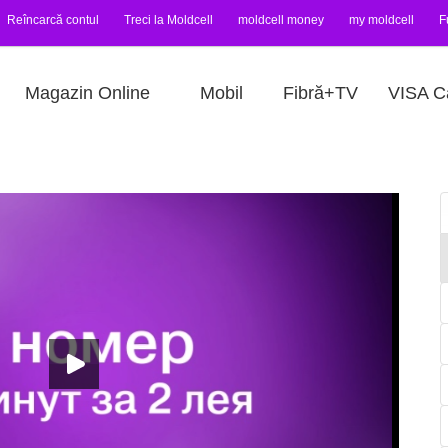
Reîncarcă contul
Treci la Moldcell
moldcell money
my moldcell
F
Magazin Online
Mobil
Fibră+TV
VISA C