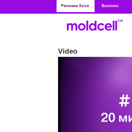
Mergi la conţinutul principal
Persoane fizice
Business
Video