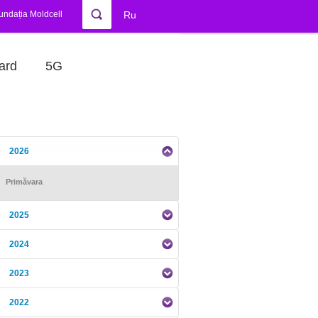
undația Moldcell
Ru
ard
5G
2026
Primăvara
2025
2024
2023
2022