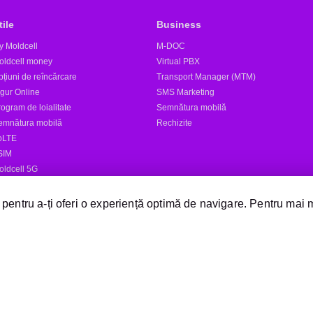
tile
Business
y Moldcell
M-DOC
oldcell money
Virtual PBX
țiuni de reîncărcare
Transport Manager (MTM)
igur Online
SMS Marketing
ogram de loialitate
Semnătura mobilă
emnătura mobilă
Rechizite
oLTE
SIM
oldcell 5G
tele
 pentru a-ți oferi o experiență optimă de navigare. Pentru mai 
Expediază SMS
Magazine Moldcell
Dealer
Magazin online