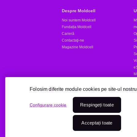
Despre Moldcell
U
Noi suntem Moldcell
M
Fundația Moldcell
m
Carieră
Op
Contactaţi-ne
S
Magazine Moldcell
Pr
S
V
e
M
Al
Folosim diferite module cookies pe site-ul nostru
Reîncărcare online
Respingeți toate
Configurare cookie
Treci la Moldcell
Acceptați toate
© 2026 Moldcell All right reserved.