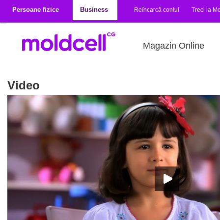
Mergi la conţinutul principal
Persoane fizice
Business
Reîncarcă contul
Treci la Mo
Magazin Online
Video