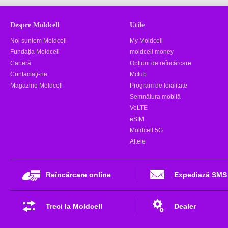
Despre Moldcell
Utile
Noi suntem Moldcell
My Moldcell
Fundația Moldcell
moldcell money
Carieră
Opțiuni de reîncărcare
Contactaţi-ne
Mclub
Magazine Moldcell
Program de loialitate
Semnătura mobilă
VoLTE
eSIM
Moldcell 5G
Altele
Reîncărcare online
Expediază SMS
Treci la Moldcell
Dealer