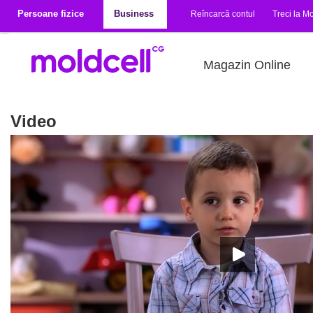
Mergi la conţinutul principal
Persoane fizice
Business
Reîncarcă contul
Treci la Mo
Magazin Online
Video