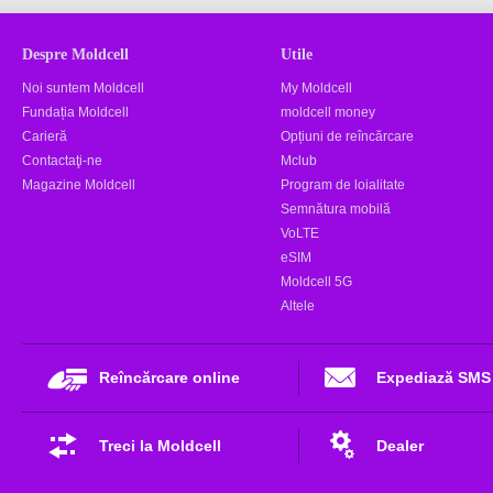
Despre Moldcell
Utile
Noi suntem Moldcell
My Moldcell
Fundația Moldcell
moldcell money
Carieră
Opțiuni de reîncărcare
Contactaţi-ne
Mclub
Magazine Moldcell
Program de loialitate
Semnătura mobilă
VoLTE
eSIM
Moldcell 5G
Altele
Reîncărcare online
Expediază SMS
Treci la Moldcell
Dealer