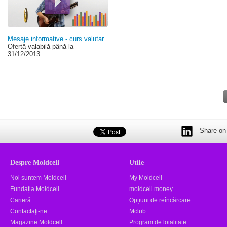
Mesaje informative - curs valutar
Ofertă valabilă până la
31/12/2013
Share on 
Despre Moldcell
Utile
Noi suntem Moldcell
My Moldcell
Fundația Moldcell
moldcell money
Carieră
Opțiuni de reîncărcare
Contactaţi-ne
Mclub
Magazine Moldcell
Program de loialitate