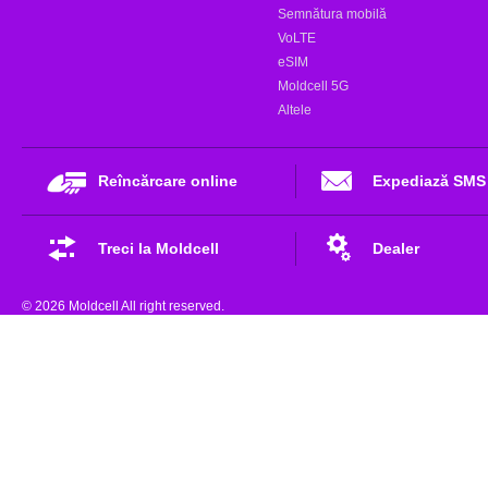
Semnătura mobilă
VoLTE
eSIM
Moldcell 5G
Altele
Reîncărcare online
Expediază SMS
Treci la Moldcell
Dealer
© 2026 Moldcell All right reserved.