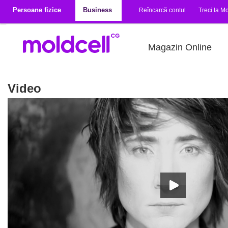
Mergi la conţinutul principal
Persoane fizice
Business
Reîncarcă contul
Treci la Mo
Magazin Online
Video