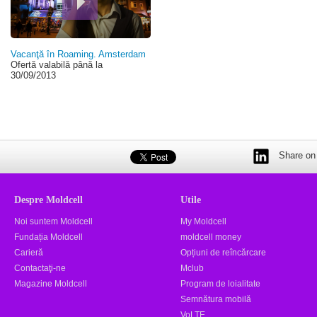
Vacanţă în Roaming. Amsterdam
Ofertă valabilă până la
30/09/2013
Share on 
Despre Moldcell
Utile
Noi suntem Moldcell
My Moldcell
Fundația Moldcell
moldcell money
Carieră
Opțiuni de reîncărcare
Contactaţi-ne
Mclub
Magazine Moldcell
Program de loialitate
Semnătura mobilă
VoLTE