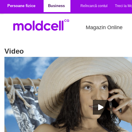
Mergi la conţinutul principal
Persoane fizice
Business
Reîncarcă contul
Treci la Mo
Magazin Online
Video