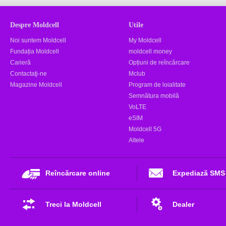
Despre Moldcell
Utile
Noi suntem Moldcell
My Moldcell
Fundația Moldcell
moldcell money
Carieră
Opțiuni de reîncărcare
Contactaţi-ne
Mclub
Magazine Moldcell
Program de loialitate
Semnătura mobilă
VoLTE
eSIM
Moldcell 5G
Altele
Reîncărcare online
Expediază SMS
Treci la Moldcell
Dealer