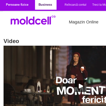
Mergi la conţinutul principal
Persoane fizice
Business
Reîncarcă contul
Treci la Mo
Magazin Online
Video