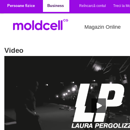
Mergi la conţinutul principal
Persoane fizice
Business
Reîncarcă contul
Treci la Mo
Magazin Online
Video