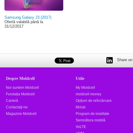
Samsung Galaxy J3 (2017)
Ofertă valabilă până la
31/12/2017
Share on 
Despre Moldcell
Utile
Noi suntem Moldcell
My Moldcell
Fundația Moldcell
moldcell money
Carieră
Opțiuni de reîncărcare
Contactaţi-ne
Mclub
Magazine Moldcell
Program de loialitate
Semnătura mobilă
VoLTE