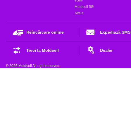
eSIM
Moldcell 5G
Altele
Reîncărcare online
Expediază SMS
Treci la Moldcell
Dealer
© 2026 Moldcell All right reserved.