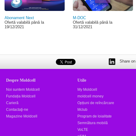
Abonament Next
M-DOC
Ofertă valabilă până la
Ofertă valabilă până la
19/12/2021
31/12/2021
Share on 
Despre Moldcell
Utile
Noi suntem Moldcell
My Moldcell
Fundația Moldcell
moldcell money
Carieră
Opțiuni de reîncărcare
Contactaţi-ne
Mclub
Magazine Moldcell
Program de loialitate
Semnătura mobilă
VoLTE