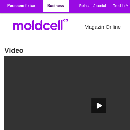
Mergi la conţinutul principal
Persoane fizice
Business
Reîncarcă contul
Treci la Mo
Magazin Online
Video