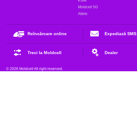
eSIM
Moldcell 5G
Altele
Reîncărcare online
Expediază SMS
Treci la Moldcell
Dealer
© 2026 Moldcell All right reserved.